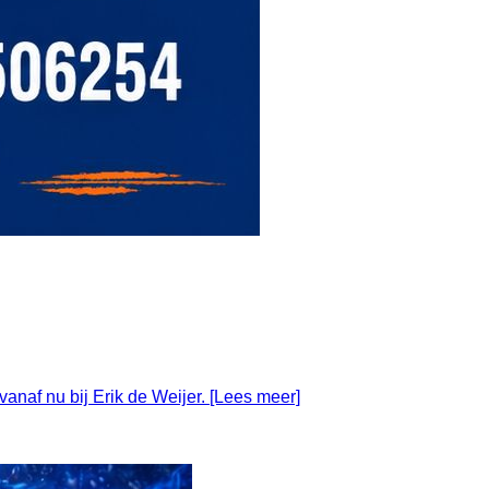
naf nu bij Erik de Weijer. [Lees meer]