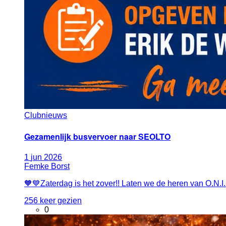
Clubnieuws
Gezamenlijk busvervoer naar SEOLTO
1
jun
2026
Femke Borst
🧡💙Zaterdag is het zover!! Laten we de heren van O.N.I
256 keer gezien
0