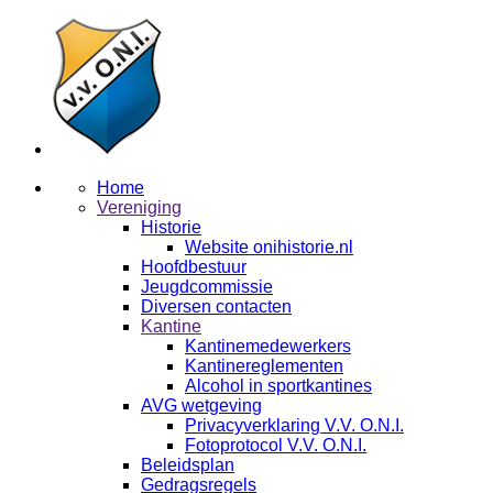
Home
Vereniging
Historie
Website onihistorie.nl
Hoofdbestuur
Jeugdcommissie
Diversen contacten
Kantine
Kantinemedewerkers
Kantinereglementen
Alcohol in sportkantines
AVG wetgeving
Privacyverklaring V.V. O.N.I.
Fotoprotocol V.V. O.N.I.
Beleidsplan
Gedragsregels